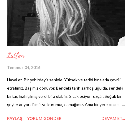
Lütfen
Temmuz 04, 2016
Hayal et. Bir şehirdeyiz seninle. Yüksek ve tarihi binalarla çevrili
etrafımız. Başımız dönüyor. Bendeki tarih sarhoşluğu da, sendeki
birkaç hızlı içilmiş yerel bira olabilir. Sıcak esiyor rüzgâr. Soğuk bir
şeyler arıyor dilimiz ve kurumuş damağımız. Ama bir yere oturmak
yerine dikiliyoruz ayakta. Hiç itiraf etmesek de sanki zevk almaya
PAYLAŞ
YORUM GÖNDER
DEVAM ET...
başlıyoruz bu yoksunluktan; elimizin altındakinden ayrı
düşmekten. Her geçen dakika daha da kalabalıklaşırken etrafımız,