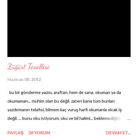
kadar isyanımızı da yasımızı da farkında olmadan bastırıyoruz.
Reddetme: Artısıyla-eksisiyle 1974 yılından günümüze dek PKK
örgütünün bizimle tanıştırdığı terörden ötürü çatışma riski
yüksek sınırlara düşme ihtimal...
Züğürt Tesellisi
Haziran 08, 2012
bu bir gönderme yazısı, araftan, hem de sana. okuman ya da
okumaman... mühim olan bu değil. zaten bana tüm bunları
yazdırmanın telafisi, bilmem kaç vuruş harfi okumanla olcak iş
değil. ... bunu oku istiyorum, oku ve bil halimi... beklemediğim
duygular hakim şu sıra bana: hayal kırıklığı. bir fikrin var mı bu
PAYLAŞ
28 YORUM
DEVAM ET...
duygumun nedeni hakkında? ... gitmen benim için en doğru