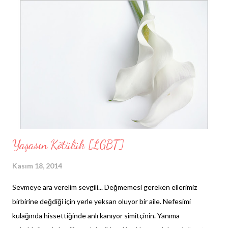
Canım acıyacak mı; yanacak mıyım yoksa boğulacak mı? Ama
bundan da ötesi, ardımda bırakacaklarım. Düşüncesi bile üzücü,
ürkütücü. İyisi mi düşünmeyeyim. Zaten konum da aslında ölüm
değil. Sadece kelimeler beni nereye götürüyorsa oraya
sürükleniyorum. Aklımda yine ölüm- yine mi ölüm-! Kim bana
söyleyebilir ne zaman öleceğimi? Ya da kim aynaya bakıp "bunlar
son günlerim" diyebilir durduk yere kendisine? Kimine göre d...
Yaşasın Kötülük [LGBT]
Kasım 18, 2014
Sevmeye ara verelim sevgili... Değmemesi gereken ellerimiz
birbirine değdiği için yerle yeksan oluyor bir aile. Nefesimi
kulağında hissettiğinde anlı kanıyor simitçinin. Yanıma