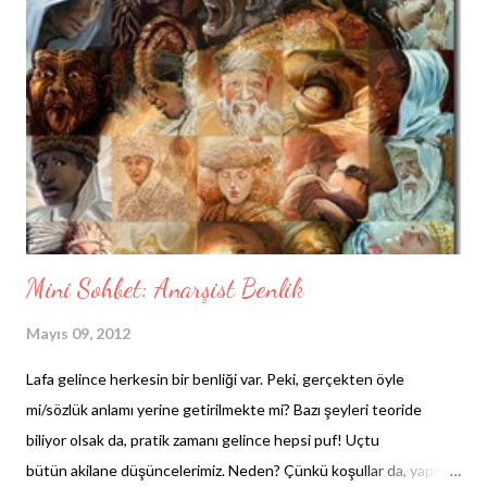
kandırmaca. Şöyle bir geçmişe baktığımda ne çok eleştirmişim
yersiz yere insanları. Destek olmaya çalışsam da ne çok
yaralamışım düşüncelerimle onları. Dışarıdan bakınca ne de kolay
gelmiş bana kalıplaşmış doğrulara sığınarak akıl vermek. Şimdi o
zamanki düşüncelerimi gözden geçiriyorum da, nasıl da yanlışmış
bir olayın içine girmeden fikir yürütmek....
Mini Sohbet: Anarşist Benlik
Mayıs 09, 2012
Lafa gelince herkesin bir benliği var. Peki, gerçekten öyle
mi/sözlük anlamı yerine getirilmekte mi? Bazı şeyleri teoride
biliyor olsak da, pratik zamanı gelince hepsi puf! Uçtu
bütün akilane düşüncelerimiz. Neden? Çünkü koşullar da, yapımız