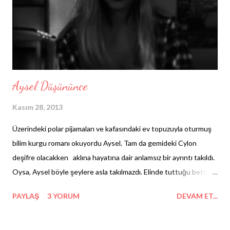
Özetle, salça üzerinde yeşermiş mikro orman gibidir hayatta
kapladığın yerin; ayrıca yükselenin bile hesapta yanlış, zaten
sandığın gibi 'baykuş' burcu bi...
Aysel Düşününce
Kasım 28, 2013
Üzerindeki polar pijamaları ve kafasındaki ev topuzuyla oturmuş
bilim kurgu romanı okuyordu Aysel. Tam da gemideki Cylon
deşifre olacakken aklına hayatına dair anlamsız bir ayrıntı takıldı.
Oysa, Aysel böyle şeylere asla takılmazdı. Elinde tuttuğu beton
sertliğindeki kahvesinden çıkan buharlar gözlüğünün camlarını
PAYLAŞ
3 YORUM
DEVAM ET...
buğulamaya başladı. Sevmedi Aysel bu durumu, hemen doğruldu
ve fincanını kenara bıraktı. Onu, bunu, şunu, onları düşündü ama
böyle de bir yere varamadı. Sırf üşendiği için süt eklemediği