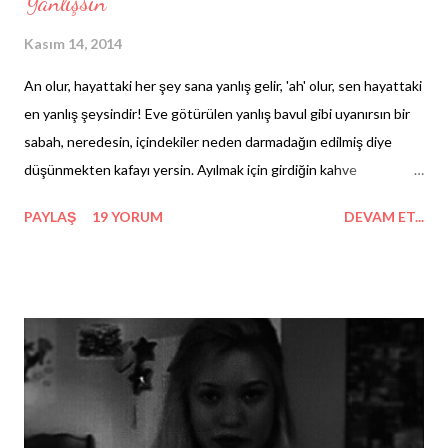
Yanlışsın
Kasım 14, 2014
An olur, hayattaki her şey sana yanlış gelir, 'ah' olur, sen hayattaki
en yanlış şeysindir! Eve götürülen yanlış bavul gibi uyanırsın bir
sabah, neredesin, içindekiler neden darmadağın edilmiş diye
düşünmekten kafayı yersin. Ayılmak için girdiğin kahve
dükkanında 'White Mocha' dökülür bacaklarına, tarlada güneşin
PAYLAŞ
19 YORUM
DEVAM ET...
kavurduğu aç çocuklardan yemek çalan işçilere dönersin.
Gömülürsün dosyalara, kendini havaalanı kontrolüne takılmış
free shop paketi gibi emanette hissedersin: 1 litreden fazla
gelmenin borcunu ödediğin bu paradoksta, şu içi alkollü dışı ayık
şişeler gibi yalnız ve konu mankenisin. Derken, yanlış yankesici
soyar seni, çünkü sürekli yanlış zamanda yanlış yerdesindir. Bir
yerlerde koza bırakan kelebeğin kanatlarına mandal taktıkça,
kendi yankesicinin yevmiyesini ötekileştirdiğine parsellersin.