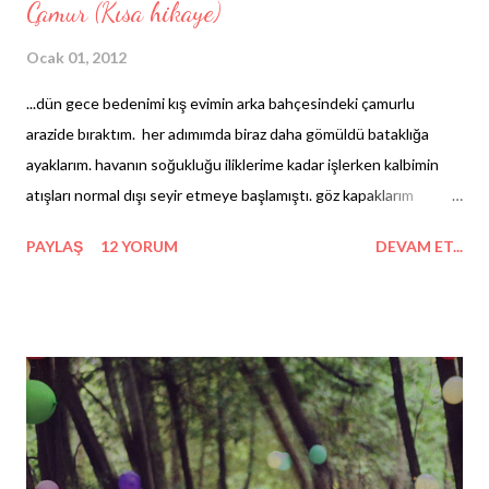
Çamur (Kısa hikaye)
Ocak 01, 2012
...dün gece bedenimi kış evimin arka bahçesindeki çamurlu
arazide bıraktım. her adımımda biraz daha gömüldü bataklığa
ayaklarım. havanın soğukluğu iliklerime kadar işlerken kalbimin
atışları normal dışı seyir etmeye başlamıştı. göz kapaklarım
gittikçe daha da ağırlaşıyor, kıl köklerimde sinsi sızılar kol
PAYLAŞ
12 YORUM
DEVAM ET...
geziyordu. bir an için duraksadım ve yutkunup biraz daha ilerleme
kararı aldım. ...yürüdüm, yürüdüm, yürüdüm. ben diyeyim 2
kilometre, siz diyin 3! yorulunca yeniden durdum ve ardımda
bıraktığım izlere baktım. ben diyeyim15, siz diyin 20 adım! aslında,
hala ne kadar da evimin yakınındayım. yorgun vücudum zihnimi ve
sanrılarımı da ele geçirmişti. zamanımın dolduğunun farkına
vardığım her saniye bir başka uzvum daha işlevini yitirdi. son bir
şans diledim içimden, yüzleşebilirim dedim. evet, demesine aynen