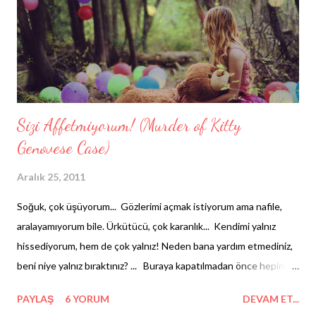
böyle dedim ama vicdanıma dinletemedim. çok geç olmuştu
benim için artık. kaslarımın son eforunu da sarfederek yüzümü
göğe doğru kaldırdım, hiç yıldız yoktu. bir...
Sizi Affetmiyorum! (Murder of Kitty
Genovese Case)
Aralık 25, 2011
Soğuk, çok üşüyorum... Gözlerimi açmak istiyorum ama nafile,
aralayamıyorum bile. Ürkütücü, çok karanlık... Kendimi yalnız
hissediyorum, hem de çok yalnız! Neden bana yardım etmediniz,
beni niye yalnız bıraktınız? ... Buraya kapatılmadan önce hepinizi
gördüm, her birinize seslendim! O adam üzerimdeyken, her yeni
PAYLAŞ
6 YORUM
DEVAM ET...
bıçak darbesiyle oluk oluk kanımı akıtırken gözlerim sadece