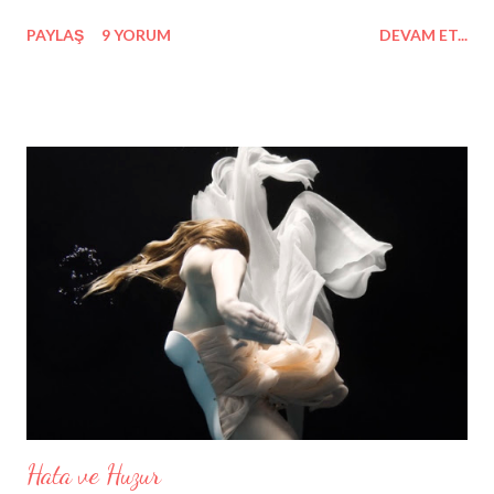
da negatifliğe müsait. Koyun sürüsü misali ezbere yürüyen bu
PAYLAŞ
9 YORUM
DEVAM ET...
duyguların arasında ne yapmalı değişiklik için? Elbette geçmiş
dönemlerin "kabusu": Anarşizim! İyidir bazı bazı tu kaka insan
olmak. Cesarettir, onurdur, meziyettir! Alıvermeli sabrımız taşınca
yularlarımızı kendi ellerimize. İsyan etmeli, üstüne bir de bizi
geren kişilerin suratına grafitiyi döşeyebilmeliyiz vs. Ama en
önemlisi: kendimiz için "ben" olabilmek! Kendi dünyamızın
anarşisti olabilmek! Hoşumuza gitmeyen rutinimize dur demek!
Gelgelelim "ben"e! Nedir bu " ben " dediğimiz? Çeşit çeşit, türlü
gibi bir şey midir bu kendi kendimize yedirdiğimiz? İçine biraz
patron, biraz mahalle, biraz sevgili, biraz aile, biraz...
Hata ve Huzur