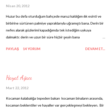
Nisan 20, 2012
Huzur bu defa oturduğum bahçede maruz kaldığım ılık esinti ve
birbirine sürtünen palmiye yapraklarıyla uğramıştı bana. Derin bir
nefes alarak gözlerimi kapadığımda tek istediğim uykuya
dalmaktı: derin ve uzun bir süre hiçbir şeyin bana
dokunamayacağı bir uyku. Kendimi rahat bırakıyor ve etrafımdaki
PAYLAŞ
14 YORUM
DEVAM ET...
sesleri dinlemeye başlıyorum. Köpekler, kuşlar, rüzgar çanları...
Tam da havuzdan gelen devirdaim sesinin tınısına kapılmışken
bilincimin bana açtığı savaşla bölünüyor meditasyonum. Uyku ile
uyanıklık arasında-kabus ile düşüncelerle boğuşuyorum. Zor
Hayat Ağacı
geliyor. Tadım kaçmışken huzur bulmak oldum olası bana zor
geliyor. Aramak değil, bulmak. Oysa insan ve psikolojisine dair ne
Mart 22, 2012
de çok okuyorum. Bazen yeri geliyor okuduklarımla düşüncelerimi
Kocaman kalabalığa tepeden bakan kocaman binaların arasında,
harmanlayıp kelimelere döküyorum. Belki de en sevdiğim, beni
kocaman beklentiler ve hayaller var gerçekleşmeyi bekleyen. Bir
mutlu eden şey bir başkasına iyi gelmek olduğu için, anlamayı ve