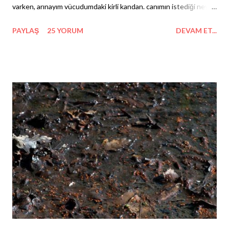
varken, arınayım vücudumdaki kirli kandan. canımın istediği neyse
onu konuşayım. uyuştursun bedenimi iki küçük shot, yalanlar
PAYLAŞ
25 YORUM
DEVAM ET...
olmadan da kendimi dinleyebilmem şart. bağımlı olmak istiyorum
çoğu kez... beni bağlayan şey elle tutulur bir madde olsun.
yaşayacağım krizden yiyeceğim yaftaya kadar, alacağım kilonun
bile nedeni yoksunluk olsun. sonunda bana biraz netlik gelsin, bir
de evrende adım konsun. bana lazım gelen aklı versin de varsın
bedenim bağımlı olsun.