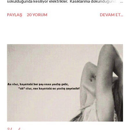
sokulduğunda kesiliyor elektrikler. Kasıklarıma dokunduğunda
can veriyor merdiven altı kürtajda bir beden. Sana 'seni
PAYLAŞ
20 YORUM
DEVAM ET...
seviyorum' dedikçe fırıncıyı günaha sokuyor yere düşürülen
ekmekler. Birbirimizi ısıttıkça soğuktan donuyor yazın göbeğinde
sabi bebekler. Sarılıyoruz, insanlar ölüyor. Öpüşüyoruz, insanlar
ölüyor. Sevişiyoruz, insanlar ölüyor. Kötülük bu denli legal
olmuşken, masumiyetimiz cehennemi körüklüyor. İyisi mi ayrılalım
sevgili. Gaddarlıkları kapıya dayanmadan önce saf günahlarımızı
da alıp buralardan gitmeli.