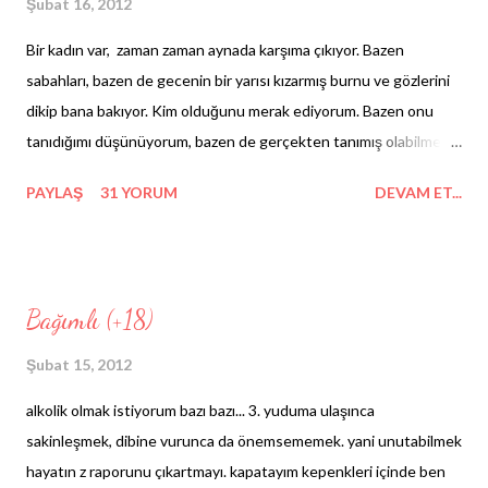
Şubat 16, 2012
Bir kadın var, zaman zaman aynada karşıma çıkıyor. Bazen
sabahları, bazen de gecenin bir yarısı kızarmış burnu ve gözlerini
dikip bana bakıyor. Kim olduğunu merak ediyorum. Bazen onu
tanıdığımı düşünüyorum, bazen de gerçekten tanımış olabilmeyi
diliyorum. Aynamdaki kim merak ediyorum. Sorgulamak istesem
PAYLAŞ
31 YORUM
DEVAM ET...
de korkularım beni geri çekiyor. Öyle yorgunum ki artık, o gözlere
bakma fikri bile beni ürkütüyor. Aynamdaki kadının nesi var merak
ediyorum. Aynamda... O kadın, küçük bir kız çocuğu gibi ağlıyor.
Biliyorum, hissediyorum ki benim söyleyebileceğim hiçbir şey
Bağımlı (+18)
onun kendisini daha iyi hissetmesini sağlayamayacak. O ağlarken,
ben sadece elim kolum bağlı bir halde onun için bir şeyler
Şubat 15, 2012
yapabilmiş olmayı dileyeceğim. An geliyor, Susup bakışıyoruz.
alkolik olmak istiyorum bazı bazı... 3. yuduma ulaşınca
Nutkum tutuluyor nedensiz, oysa becerebilsem ona hiçbir
sakinleşmek, dibine vurunca da önemsememek. yani unutabilmek
şeyden korkmamasını söylerdim. Hissettiği korku, pişmanlık,
hayatın z raporunu çıkartmayı. kapatayım kepenkleri içinde ben
kırgınlık, çaresizlik. Hepsi, ...