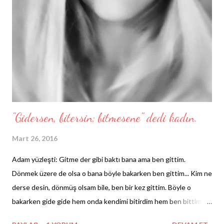
yürekli geçinen yürekler... Yeter ki sen direnme ve sev sevgili.
Boşver kopan fırtınaları ve sadece birkaç saatliğine de olsa sev
beni. Şimdi, bu gece başla ve her gecen, her gecemiz,son kezmiş
gibi sev. Zihnini boşalt, bedenini boşalt ve sev. Sevişmek aslında
neydi hatırla ve evet, sev, sev, sev sevgili...
"Gidersen, bitersin; bitmesene" dedi kadın.
Mart 26, 2016
Adam yüzleşti: Gitme der gibi baktı bana ama ben gittim.
Dönmek üzere de olsa o bana böyle bakarken ben gittim... Kim ne
derse desin, dönmüş olsam bile, ben bir kez gittim. Böyle o
bakarken gide gide hem onda kendimi bitirdim hem ben bittim.
Duramadım, döndüm ama sonra yine gittim. Zaten onun için ikinci