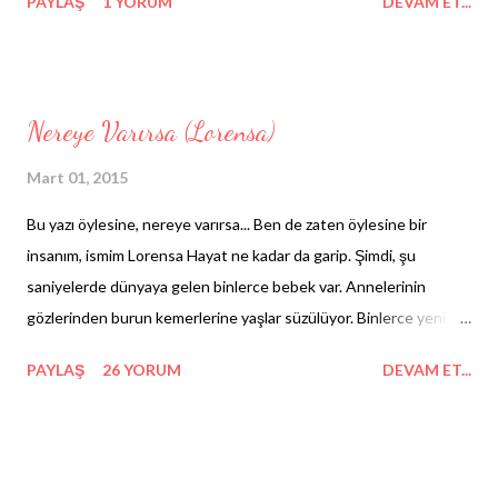
PAYLAŞ
1 YORUM
DEVAM ET...
seferden sonra bile hiç dönmemiştim. Sadece bittim.
Nereye Varırsa (Lorensa)
Mart 01, 2015
Bu yazı öylesine, nereye varırsa... Ben de zaten öylesine bir
insanım, ismim Lorensa Hayat ne kadar da garip. Şimdi, şu
saniyelerde dünyaya gelen binlerce bebek var. Annelerinin
gözlerinden burun kemerlerine yaşlar süzülüyor. Binlerce yeni
çığlık, binlerce kesilmiş göbek bağı-hoş geldin kurdelesi. Öte
PAYLAŞ
26 YORUM
DEVAM ET...
yandan yine aynı saniyeler ölüme ev sahipliği yapıyor. Binlerce
insanın enerjisi sönüyor ve hayata veda ediyorlar. Arkalarında
sürüyle üzgün insan... Ölmekten korkar mısın diye sorsanız,
"hayır" derim. Korktuğum ölme eylemi değil, nasıl öleceğim...