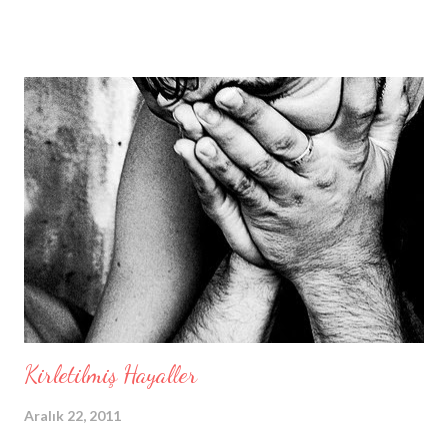
çığlıklarımla ışıkları yanan evlerinizdeydi. Siz de beni gördünüz,
sesimi duydunuz. Çırpındım, yardım dileyerek yalvardım sizlere.
Bunca yıllık hukukumuz bir yana, hiç mi vicdanınız sızlamadı, hiç mi
bir insan için endişelenmediniz? Git gide zayıf düşen bedenimle
son gücüme kadar savaş verirken, neden biriniz bile yanıma
koşmadınız, polise haber vermediniz? ... Yarın benim doğum
günümdü. Buradaki birkaç dostum ve siz, kapı komşularım,
hepiniz davetliydiniz. Gördünüz mü olanları, bütün hazırlıklarım
boşa gitti. Şimdi bu soğuk, karanlık yerde yapayalnızım. Ko...
Kirletilmiş Hayaller
Aralık 22, 2011