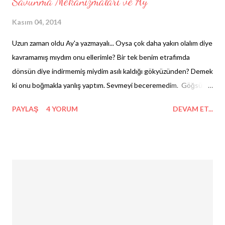
Savunma Mekanizmaları ve Ay
Kasım 04, 2014
Uzun zaman oldu Ay'a yazmayalı... Oysa çok daha yakın olalım diye
kavramamış mıydım onu ellerimle? Bir tek benim etrafımda
dönsün diye indirmemiş miydim asılı kaldığı gökyüzünden? Demek
ki onu boğmakla yanlış yaptım. Sevmeyi beceremedim. Göğsüme
yasladığım yüzü karanlıkta kalınca aydın yanını tek başına
PAYLAŞ
4 YORUM
DEVAM ET...
sevemedim. Ne mi oldu? İşte, birkaç savunma mekanizmasıyla
son durum: Ay ve ben bir süredir konuşmuyoruz. 1) Bastırma:
Anlamadım, konu nedir? 2) Bahane bulma (Mantığa bürüme): İyi
de, zaten çok konuştuğumuz da yoktu... 3) Yansıtma:
Konuşmuyoruz çünkü onun tek dünyası olmamı istiyor. Elinden
gelse beni alıp gezegeni yapacak. 4) Karşıt tepki geliştirme:
Bence beni çok boğmamalıydı. Kıskançlığın ve sahiplenmenin de
bir dozu olmalı canım. 5) Hayal kurma: Oysa şimdi yanıma inse.