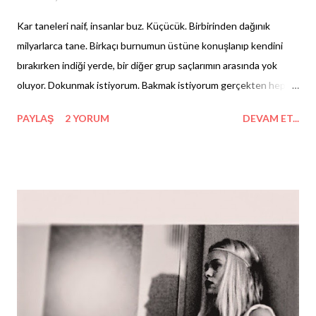
Kar taneleri naif, insanlar buz. Küçücük. Birbirinden dağınık
milyarlarca tane. Birkaçı burnumun üstüne konuşlanıp kendini
bırakırken indiği yerde, bir diğer grup saçlarımın arasında yok
oluyor. Dokunmak istiyorum. Bakmak istiyorum gerçekten hepsi
de altı köşeli kristaller mi diye... Sonra banane bilim yanından
PAYLAŞ
2 YORUM
DEVAM ET...
diyerek avuçlarımı onlara doğru açıyorum. Parmaklarım yakalamak
istiyor taneleri. Yakından. Daha yakından tanımak istiyorum
saniyesinde yok olacaklarını bile bile. -Ama alışılmış ironi ile,
elimde eldivenlerle.- İşte o an babam fısıldıyor kulağıma " Koruma
iç güdüsü ... " Susturuyorum tabii. -Evvelde de çoğu kez yaptığım
gibi.- Çocukluk oyunumu hatırlayıp, ağzım açık göğe bakarken kar
tenelerinin dilimde, dudaklarımda eriyişini hissediyorum.
Eldivenle parmaklarımdan esirgediğim kar naifliğini daha gerçek
yaşıyor böylece ruhum. Seviyorum. Küçücük, birbirinden dağınık
milyarlarca pamuk tanesinin masum uçuşmalarını izlemeyi