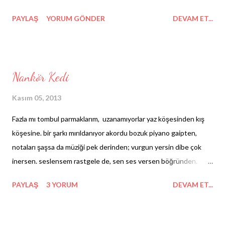
PAYLAŞ
YORUM GÖNDER
DEVAM ET...
Nankör Kedi
Kasım 05, 2013
Fazla mı tombul parmaklarım, uzanamıyorlar yaz köşesinden kış
köşesine. bir şarkı mırıldanıyor akordu bozuk piyano gaipten,
notaları şaşsa da müziği pek derinden; vurgun yersin dibe çok
inersen. seslensem rastgele de, sen ses versen böğründen.
sonra bir gıcık tutsa yakanı, tutsa fırlatsa hacı yağını, sen neden
PAYLAŞ
3 YORUM
DEVAM ET...
hâlâ okuyorsun ki, sevdin mi yoksa saçmalamayı? (gülücük)