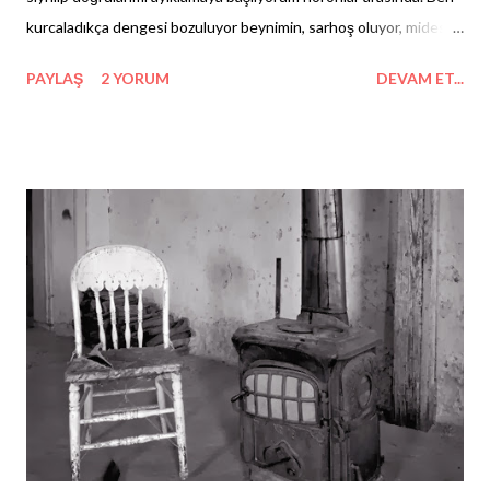
kurcaladıkça dengesi bozuluyor beynimin, sarhoş oluyor, midesi
tutuyor. Kendimi bulmanın arifesindeyken çömezliğimden sebep
PAYLAŞ
2 YORUM
DEVAM ET...
dünya dönüyor, beceremiyorum. Çuvallamam yetmezmiş gibi bir
de halime isyan eden aklım yuları eline almış, bana hükmediyor.
Hakimiyet kuramıyorum üzerlerinde. Kontrolümden çıkmak
istiyor ideler. Var olan tüm gücümle durun desem de olmuyor.
Tökezliyorum. Oysa bu sırada karanlık tarafım içime istifra ediyor,
Dilediğimce konuşabildiğim gibi sevişeceğim de. Susabildiğim gibi
reddedeceğim. Görmenizi istediğimde karşınıza geçip pankart
kaldırabildiğim gibi, yok olmak istediğimde göz kapaklarınızı bizzat
ellerimle indireceğim. Sızıyorum.