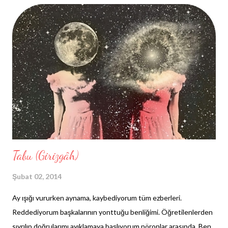
Tabu (Girizgâh)
Şubat 02, 2014
Ay ışığı vururken aynama, kaybediyorum tüm ezberleri.
Reddediyorum başkalarının yonttuğu benliğimi. Öğretilenlerden
sıyrılıp doğrularımı ayıklamaya başlıyorum nöronlar arasında. Ben