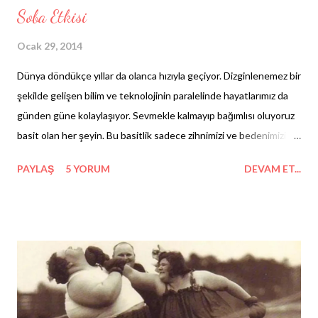
Soba Etkisi
Ocak 29, 2014
Dünya döndükçe yıllar da olanca hızıyla geçiyor. Dizginlenemez bir
şekilde gelişen bilim ve teknolojinin paralelinde hayatlarımız da
günden güne kolaylaşıyor. Sevmekle kalmayıp bağımlısı oluyoruz
basit olan her şeyin. Bu basitlik sadece zihnimizi ve bedenimizi
değil, ilişkilerimizi de tembelleştiriyor. Öyle ki, aynı ev içinde
PAYLAŞ
5 YORUM
DEVAM ET...
ailemizle bile beş dakika sohbet etmeye üşeniyoruz artık. Biz, bir
zamanların sobalı evde büyüyen sıcakkanlı çocukları, farkına
varmadık belki ama şimdilerde hayatımıza giren ultra teknoloji
sonucu mutasyona uğradık... Bundan yıllar yıllar önce, dünya bu
kadar küçük değilken, insanlar mikro topluluklar halinde
hayatlarını idame ettirirlerdi. Bugünümüzden farklı olarak eskinin
tek yerleşim alanı alternatifleri, adına köy ve kasaba dediğimiz
alanlardı. Toplum, yardımlaşma, komşuluk ve birlik olma bilinci gibi