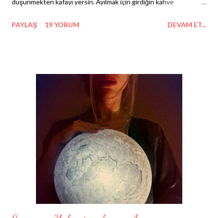
düşünmekten kafayı yersin. Ayılmak için girdiğin kahve
dükkanında 'White Mocha' dökülür bacaklarına, tarlada güneşin
PAYLAŞ
19 YORUM
DEVAM ET...
kavurduğu aç çocuklardan yemek çalan işçilere dönersin.
Gömülürsün dosyalara, kendini havaalanı kontrolüne takılmış
free shop paketi gibi emanette hissedersin: 1 litreden fazla
gelmenin borcunu ödediğin bu paradoksta, şu içi alkollü dışı ayık
şişeler gibi yalnız ve konu mankenisin. Derken, yanlış yankesici
soyar seni, çünkü sürekli yanlış zamanda yanlış yerdesindir. Bir
yerlerde koza bırakan kelebeğin kanatlarına mandal taktıkça,
kendi yankesicinin yevmiyesini ötekileştirdiğine parsellersin.
Özetle, salça üzerinde yeşermiş mikro orman gibidir hayatta
kapladığın yerin; ayrıca yükselenin bile hesapta yanlış, zaten
sandığın gibi 'baykuş' burcu bi...