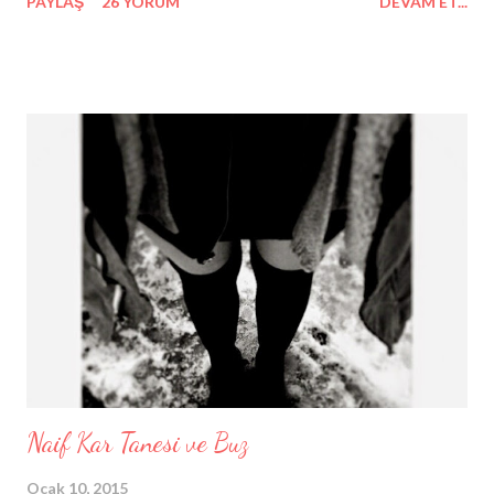
PAYLAŞ
26 YORUM
DEVAM ET...
yandan yine aynı saniyeler ölüme ev sahipliği yapıyor. Binlerce
insanın enerjisi sönüyor ve hayata veda ediyorlar. Arkalarında
sürüyle üzgün insan... Ölmekten korkar mısın diye sorsanız,
"hayır" derim. Korktuğum ölme eylemi değil, nasıl öleceğim...
Canım acıyacak mı; yanacak mıyım yoksa boğulacak mı? Ama
bundan da ötesi, ardımda bırakacaklarım. Düşüncesi bile üzücü,
ürkütücü. İyisi mi düşünmeyeyim. Zaten konum da aslında ölüm
değil. Sadece kelimeler beni nereye götürüyorsa oraya
sürükleniyorum. Aklımda yine ölüm- yine mi ölüm-! Kim bana
söyleyebilir ne zaman öleceğimi? Ya da kim aynaya bakıp "bunlar
son günlerim" diyebilir durduk yere kendisine? Kimine göre d...
Naif Kar Tanesi ve Buz
Ocak 10, 2015