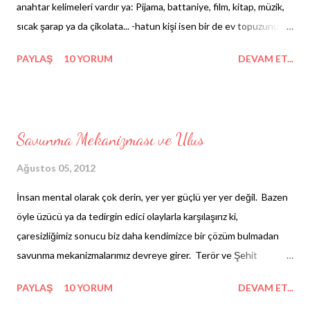
anahtar kelimeleri vardır ya: Pijama, battaniye, film, kitap, müzik,
sıcak şarap ya da çikolata... -hatun kişi isen bir de ev topuzunu
ekle onlara- Hepsiyle bütünleşmek istersin dışarıda yağmur
PAYLAŞ
10 YORUM
DEVAM ET...
yağarken yatağında. İşte, bu tembel halet-i ruhiyeni sürdürürsen
fazlasıyla, klinomanik * kişi diyorlarmış beyaz önlüklü odalarda
adına. *Yataktan çıkmama isteği/takıntısına sahip olan kişi
Savunma Mekanizması ve Ulus
Ağustos 05, 2012
İnsan mental olarak çok derin, yer yer güçlü yer yer değil. Bazen
öyle üzücü ya da tedirgin edici olaylarla karşılaşırız ki,
çaresizliğimiz sonucu biz daha kendimizce bir çözüm bulmadan
savunma mekanizmalarımız devreye girer. Terör ve Şehit
Bastırma: Ülkece yıllardır travma halindeyiz. Terör ve savaşında
PAYLAŞ
10 YORUM
DEVAM ET...
verilen şehitlerin üzüntüsü hayatımızda rutin bir hâl aldı. Eskisi