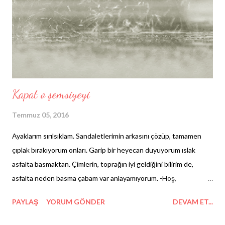
Kapat o şemsiyeyi
Temmuz 05, 2016
Ayaklarım sırılsıklam. Sandaletlerimin arkasını çözüp, tamamen
çıplak bırakıyorum onları. Garip bir heyecan duyuyorum ıslak
asfalta basmaktan. Çimlerin, toprağın iyi geldiğini bilirim de,
asfalta neden basma çabam var anlayamıyorum. -Hoş,
sorgulamıyorum da- Birkaç yumuşak adım atıyorum. Ardından
PAYLAŞ
YORUM GÖNDER
DEVAM ET...
biraz daha sert. Niyetim, yağmur suyunu bacaklarıma da
sıçratmak. Hafiften kirli bir rengi var. Normal yağmur