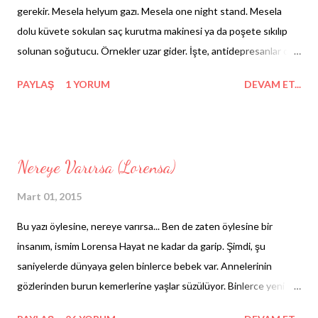
gerekir. Mesela helyum gazı. Mesela one night stand. Mesela
dolu küvete sokulan saç kurutma makinesi ya da poşete sıkılıp
solunan soğutucu. Örnekler uzar gider. İşte, antidepresanlar da
tam bu listeye layık. Öyle alıyorum deyip alamaz, bırakıyorum
PAYLAŞ
1 YORUM
DEVAM ET...
deyip terk edemezsin. Şimdi daha sade ilerlemek için
antidepresana bir isim vereceğim. Hikâyeleştirmemiz daha kolay
olsun. Bence Cemil güzel. Bir dk. Önce o eli bir indir! Şimdi bu
Cemil ile ilk tanışmada biraz gergin oluyor insan. Hayatıma ne
Nereye Varırsa (Lorensa)
katacak ki, ufacık, fıdıl haliyle beni nasıl mutlu edecek ki...
Öncelikle şunda anlaşalım. Cemil'i hayatına mutlu olman için
Mart 01, 2015
sokmuyor kimse. Ona böyle sorumluluklar yükleme. Bebe aspirini
Bu yazı öylesine, nereye varırsa... Ben de zaten öylesine bir
mi bu? Vücudun da benliğin de başlangıçta direniyor Cemil'e. Bazı
insanım, ismim Lorensa Hayat ne kadar da garip. Şimdi, şu
bazı Cemil'ler dişlerini sıkmana, çenenin ağrımasına, gece kabus
saniyelerde dünyaya gelen binlerce bebek var. Annelerinin
görmene neden olabiliyor. -Yazının tümünde ortalama ve
gözlerinden burun kemerlerine yaşlar süzülüyor. Binlerce yeni
başlangıç dozundaki bir Cemil söz...
çığlık, binlerce kesilmiş göbek bağı-hoş geldin kurdelesi. Öte