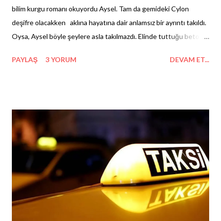
bilim kurgu romanı okuyordu Aysel. Tam da gemideki Cylon
deşifre olacakken aklına hayatına dair anlamsız bir ayrıntı takıldı.
Oysa, Aysel böyle şeylere asla takılmazdı. Elinde tuttuğu beton
sertliğindeki kahvesinden çıkan buharlar gözlüğünün camlarını
PAYLAŞ
3 YORUM
DEVAM ET...
buğulamaya başladı. Sevmedi Aysel bu durumu, hemen doğruldu
ve fincanını kenara bıraktı. Onu, bunu, şunu, onları düşündü ama
böyle de bir yere varamadı. Sırf üşendiği için süt eklemediği
kahvesi bile ona bu gerçek kadar koyu kaçmamıştı. Aysel,
düşündü, düşündü ve düşündü. Yetmedi, hayatına giren
adamlara sövmesi de onu rahatlatmadı. Durdurmak ne mümkün
Aysel'i? Hızla salladığı sağ ayağından çıkmak üzere olan uyku
çorabını çekiştirirken, kucağında açık kalan kitabının 213.
sayfasının ucunu kıvırıp kapattı. Oysa, onun için kitap sayfalarını
kıvırmak, saçına yapışan sakız kadar can sıkıcıydı. Aysel, düşündü,
düşündü ve düşündü; nesinin eksik olduğunu anlama...