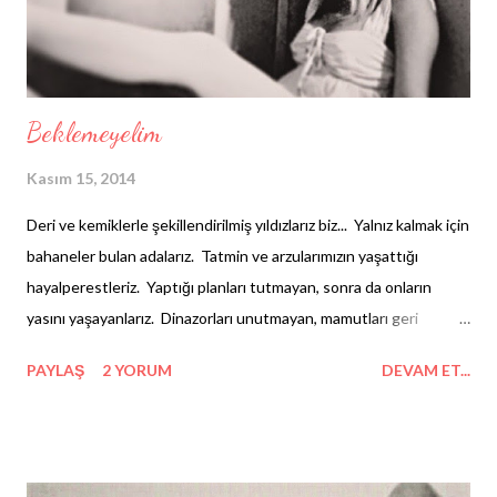
seviyorum... Derken üşüyorum. ...
Beklemeyelim
Kasım 15, 2014
Deri ve kemiklerle şekillendirilmiş yıldızlarız biz... Yalnız kalmak için
bahaneler bulan adalarız. Tatmin ve arzularımızın yaşattığı
hayalperestleriz. Yaptığı planları tutmayan, sonra da onların
yasını yaşayanlarız. Dinazorları unutmayan, mamutları geri
bekleyenleriz. Büyük patlamadan korkan, tanrı parçacığını
PAYLAŞ
2 YORUM
DEVAM ET...
bulamayanlarız. Baksana... Birbirinin etrafında dönen aylarız biz.
Sevmek için daha ne bekliyoruz?