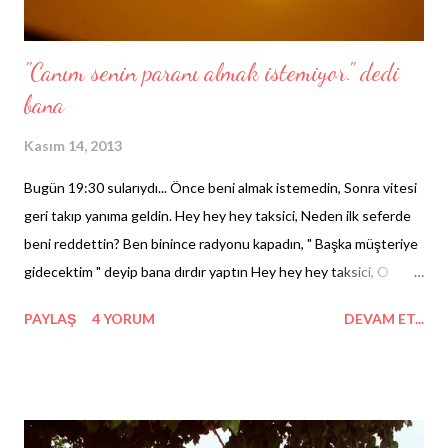
"Canım senin paranı almak istemiyor." dedi
bana
Kasım 14, 2013
Bugün 19:30 sularıydı... Önce beni almak istemedin, Sonra vitesi
geri takıp yanıma geldin. Hey hey hey taksici, Neden ilk seferde
beni reddettin? Ben binince radyonu kapadın, " Başka müşteriye
gidecektim " deyip bana dırdır yaptın Hey hey hey taksici, O
zaman beni niye aldın? Vardık bizim lokasyona, " Burada ineceğim
PAYLAŞ
4 YORUM
DEVAM ET...
" dedim, dursana. Hey hey hey taksici, Niye beni 29 metre öteye
bıraktın? Parayı uzattım almadın, Beni bu hareketinle dumura
uğrattın. Hey hey hey taksici, Niye aynadan bana öyle baktın? "
Canım senin paranı almak istemiyor " dedin, " Olmaz öyle şey "
dedim diye bana zılgıtı çektin. Hey hey hey taksici, Sen bana