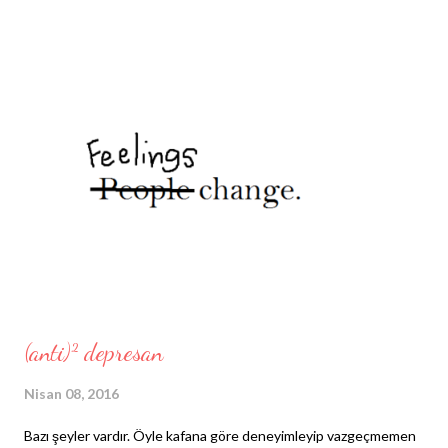
damlalarından ayrışıyor bakınca. Saniyeler içinde akıp gidiyor o
bakır rengi toprak damlaların arasından. Ve en sevdiğim... Saçlarım
sünger gibi çekiyor tüm suyu. Baştan aşağıya sırılsıklamım.
Islanmaktan yana hoşlanmadığım tek şey akan maskaram. O da
yüzümü siyaha boyayıp, çirkinleştirdiğinden değil; gözlerimi
açamadığımdan... Öyle yanıyor ki! O yüzden etrafımdakileri bana
siz anlatın. Zira, ben kendi kendine, şehrin merkezinde yağmurla
eğlenen bir kadınım. Ancak, dışarıdan pek de normal
karşılanmadığım kesin. Kim ne der, neye bakar sorgulamadan bu
kaosta biraz nefes alm...
(anti)² depresan
Nisan 08, 2016
Bazı şeyler vardır. Öyle kafana göre deneyimleyip vazgeçmemen