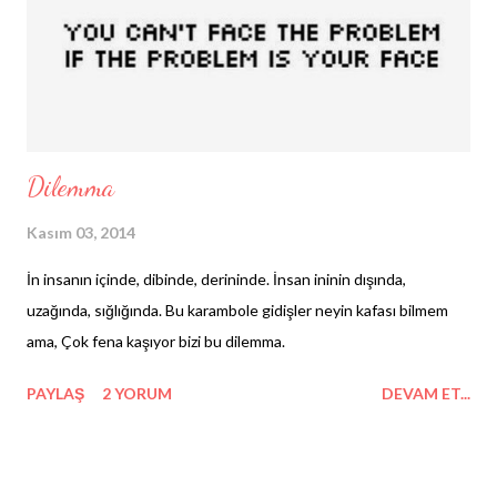
Yine penceremden beni izlese. Gel dese bana. Gel de pencereni
arala... 6) Kaçma: Konuşmazsak konuşmayalım. 7) Yön değiştirme:
Konuşmamamız mesele değil. Benim derdi...
Dilemma
Kasım 03, 2014
İn insanın içinde, dibinde, derininde. İnsan ininin dışında,
uzağında, sığlığında. Bu karambole gidişler neyin kafası bilmem
ama, Çok fena kaşıyor bizi bu dilemma.
PAYLAŞ
2 YORUM
DEVAM ET...