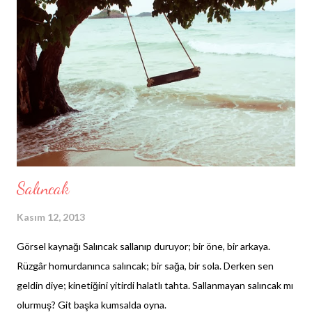
bunları niye ettin? " Canım istemiyor da ne demek, alın lütfen şu
paray ı" dememle bir oldu terk etmem korkudan sarı aracını. Hey
hey hey taksici, " İnsene beee! " diye para uzatana bağırılır mı?
Psikolojim bozuldu sayende, Dörtlükler yaz...
Salıncak
Kasım 12, 2013
Görsel kaynağı Salıncak sallanıp duruyor; bir öne, bir arkaya.
Rüzgâr homurdanınca salıncak; bir sağa, bir sola. Derken sen
geldin diye; kinetiğini yitirdi halatlı tahta. Sallanmayan salıncak mı
olurmuş? Git başka kumsalda oyna.