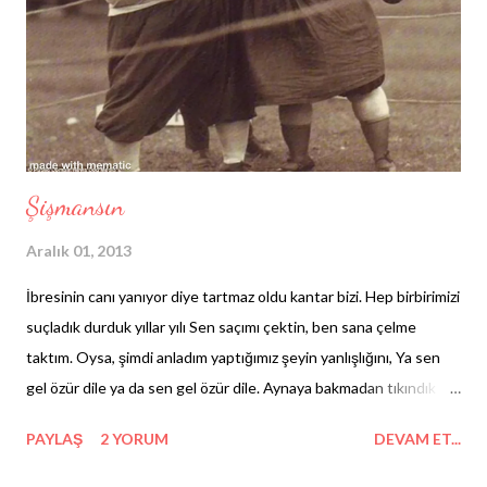
kavramları insanlar bu küçük zümrelerde doğurmuş olsalar da, bir
yerden sonra izole hayat sürmenin peşine düştüler. Ve, daha
geniş yaşam alanları...
Şişmansın
Aralık 01, 2013
İbresinin canı yanıyor diye tartmaz oldu kantar bizi. Hep birbirimizi
suçladık durduk yıllar yılı Sen saçımı çektin, ben sana çelme
taktım. Oysa, şimdi anladım yaptığımız şeyin yanlışlığını, Ya sen
gel özür dile ya da sen gel özür dile. Aynaya bakmadan tıkındık
durduk yıllar yılı, Sen bana dev anası dedin, bense sana balina.
PAYLAŞ
2 YORUM
DEVAM ET...
Oysa, şişman olan şey sadece egolarımızdı, Ya sen gel özür dile,
önce sen gel özür dile. Görsel kaynağı