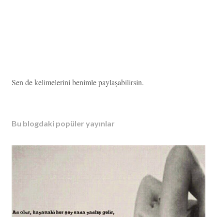
Y
Sen de kelimelerini benimle paylaşabilirsin.
o
r
u
Bu blogdaki popüler yayınlar
m
G
ö
n
d
e
r