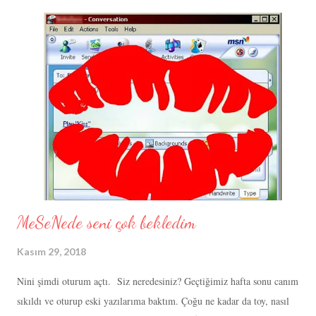
dışı ayık şişeler gibi yalnız ve konu mankenisin. Derken, yanlış
yankesici soyar seni, çünkü sürekli yanlış zamanda yanlış yerdesindir.
Bir yerlerde koza bırakan kelebeğin kanatlarına mandal taktıkça, kendi
yankesicinin yevmiyesini ötekileştirdiğine parsellersin. Özetle, salça
üzerinde yeşermiş mikro orman gibidir hayatta kapladığın yerin;
ayrıca yükselenin bile hesapta yanlış, zaten sandığın gibi 'baykuş'
burcu bi...
MeSeNede seni çok bekledim
Kasım 29, 2018
Nini şimdi oturum açtı. Siz neredesiniz? Geçtiğimiz hafta sonu canım
sıkıldı ve oturup eski yazılarıma baktım. Çoğu ne kadar da toy, nasıl