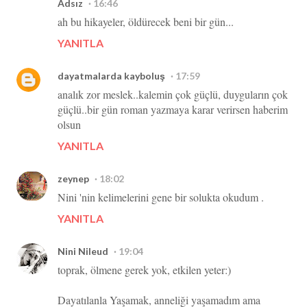
Adsız
16:46
ah bu hikayeler, öldürecek beni bir gün...
YANITLA
dayatmalarda kayboluş
17:59
analık zor meslek..kalemin çok güçlü, duyguların çok
güçlü..bir gün roman yazmaya karar verirsen haberim
olsun
YANITLA
zeynep
18:02
Nini 'nin kelimelerini gene bir solukta okudum .
YANITLA
Nini Nileud
19:04
toprak, ölmene gerek yok, etkilen yeter:)
Dayatılanla Yaşamak, anneliği yaşamadım ama