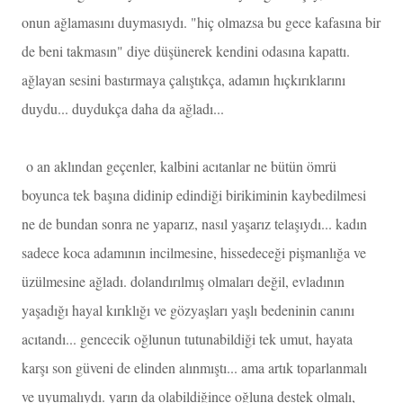
onun ağlamasını duymasıydı. "hiç olmazsa bu gece kafasına bir
de beni takmasın" diye düşünerek kendini odasına kapattı.
ağlayan sesini bastırmaya çalıştıkça, adamın hıçkırıklarını
duydu... duydukça daha da ağladı...
o an aklından geçenler, kalbini acıtanlar ne bütün ömrü
boyunca tek başına didinip edindiği birikiminin kaybedilmesi
ne de bundan sonra ne yaparız, nasıl yaşarız telaşıydı... kadın
sadece koca adamının incilmesine, hissedeceği pişmanlığa ve
üzülmesine ağladı. dolandırılmış olmaları değil, evladının
yaşadığı hayal kırıklığı ve gözyaşları yaşlı bedeninin canını
acıtandı... gencecik oğlunun tutunabildiği tek umut, hayata
karşı son güveni de elinden alınmıştı... ama artık toparlanmalı
ve uyumalıydı. yarın da olabildiğince oğluna destek olmalı,