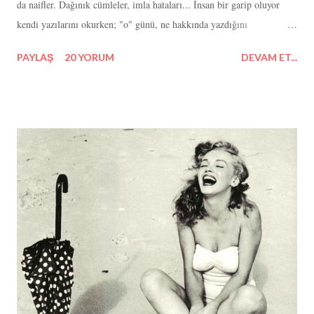
da naifler. Dağınık cümleler, imla hataları... İnsan bir garip oluyor
kendi yazılarını okurken; "o" günü, ne hakkında yazdığını
anımsarken. Tam bir nostalji oldu benim için. Hani şu MSN'in adı her
PAYLAŞ
20 YORUM
DEVAM ET...
geçtiğinde ya da 90'lardan bir şarkı çaldığında düşen sıcaklık vardır ya
içimize, ha' tam da o oldu. Isındım. Hele sizden/okurlardan aldığım
yorumları okuduğumda... Bir de sözlüğümüz varmış; ismim altında
ayaklarımı yerden kesecek yorumlarla... Tabii bu bahsettiğim 10 sene
öncesi! Daha blog yazarlığının popüler olmadığı yıllarda, etrafımızda
Instagram ünlüleri at koşturmazken yazıp okurdu burada insanlar.
Hatta kemikleşmiş bir kadro bile vardı. (gülücük) (Bakın, bu gülme
efektim de geçmişten, hatırlayan vardır belki) Peki, bunca yıl
içerisinde hiç yazmadım mı? Yazdım. Ancak, buraya taşımadım.
Şimdi yeniden heveslenmişke...