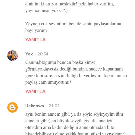
eminim ki en zor meslektir! peki haber veririm,
yayıncı mısın yoksa?:)
Zeynep çok sevindim, ben de senin paylaşımlarına
baylıyorum
YANITLA
Yok
20:54
Canım,blogumu benden başka kimse
görmüyo,davetsiz dediği bundan. sadece kapatmam
gerekti bi süre..sözün bittiği bi yerdeyim..toparlanınca
paylaşıcam umuyorum:*
YANITLA
Unknown
21:02
aynı benim annem gibi. ya da şöyle söyleyeyim tüm
anneler gibi:) en büyük sevgili çocuk anne için.
olmadım ama kadın dediğin anne olmadan bile
hissedebiliyor:) eline sağlık hatun, güzel yazıyorsun:)