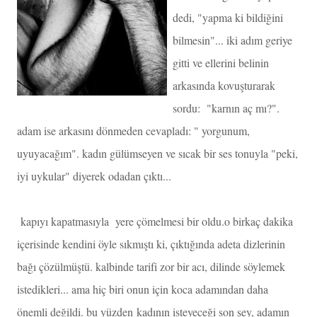
dedi, "yapma ki bildiğini
bilmesin"... iki adım geriye
gitti ve ellerini belinin
arkasında kovuşturarak
sordu: "karnın aç mı?".
adam ise arkasını dönmeden cevapladı: " yorgunum,
uyuyacağım". kadın gülümseyen ve sıcak bir ses tonuyla "peki,
iyi uykular" diyerek odadan çıktı...
kapıyı kapatmasıyla yere çömelmesi bir oldu.o birkaç dakika
içerisinde kendini öyle sıkmıştı ki, çıktığında adeta dizlerinin
bağı çözülmüştü. kalbinde tarifi zor bir acı, dilinde söylemek
istedikleri... ama hiç biri onun için koca adamından daha
önemli değildi. bu yüzden kadının isteyeceği son şey, adamın