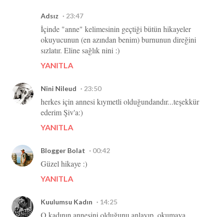
Adsız
23:47
İçinde "anne" kelimesinin geçtiği bütün hikayeler
okuyucunun (en azından benim) burnunun direğini
sızlatır. Eline sağlık nini :)
YANITLA
Nini Nileud
23:50
herkes için annesi kıymetli olduğundandır...teşekkür
ederim Şiv'a:)
YANITLA
Blogger Bolat
00:42
Güzel hikaye :)
YANITLA
Kuulumsu Kadın
14:25
O kadının annesini olduğunu anlayıp, okumaya