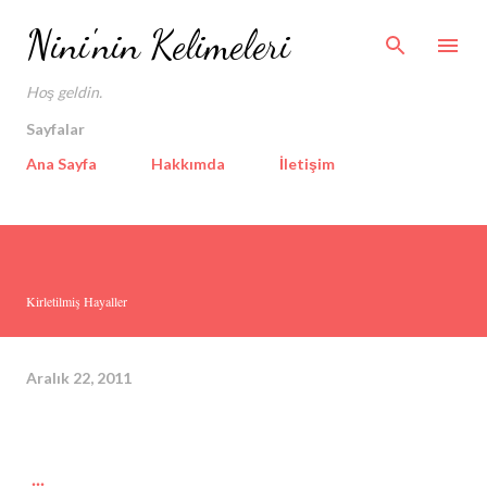
Ana içeriğe atla
Nini'nin Kelimeleri
Hoş geldin.
Sayfalar
Ana Sayfa
Hakkımda
İletişim
Kirletilmiş Hayaller
Aralık 22, 2011
...