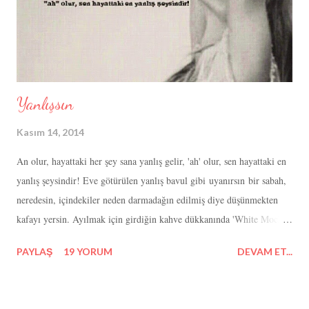
Yanlışsın
Kasım 14, 2014
An olur, hayattaki her şey sana yanlış gelir, 'ah' olur, sen hayattaki en
yanlış şeysindir! Eve götürülen yanlış bavul gibi uyanırsın bir sabah,
neredesin, içindekiler neden darmadağın edilmiş diye düşünmekten
kafayı yersin. Ayılmak için girdiğin kahve dükkanında 'White Mocha'
dökülür bacaklarına, tarlada güneşin kavurduğu aç çocuklardan yemek
PAYLAŞ
19 YORUM
DEVAM ET...
çalan işçilere dönersin. Gömülürsün dosyalara, kendini havaalanı
kontrolüne takılmış free shop paketi gibi emanette hissedersin: 1
litreden fazla gelmenin borcunu ödediğin bu paradoksta, şu içi alkollü