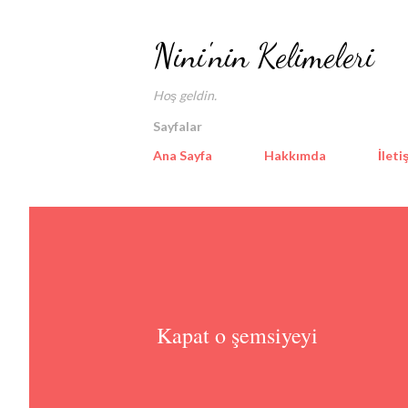
Nini'nin Kelimeleri
Hoş geldin.
Sayfalar
Ana Sayfa
Hakkımda
İleti
Kapat o şemsiyeyi