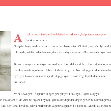
A
yaklarım sırılsıklam. Sandaletlerimin arkasını çözüp, tamamen çıplak
bırakıyorum onları.
Garip bir heyecan duyuyorum ıslak asfalta basmaktan. Çimlerin, toprağın iyi geldiğ
bilirim de, asfalta neden basma çabam var anlayamıyorum. -Hoş, sorgulamıyorum 
Birkaç yumuşak adım atıyorum. Ardından biraz daha sert. Niyetim, yağmur suyun
bacaklarıma da sıçratmak. Hafiften kirli bir rengi var. Normal yağmur damlalarında
ayrışıyor bakınca. Saniyeler içinde akıp gidiyor o bakır rengi toprak damlaların
arasından.
Ve en sevdiğim... Saçlarım sünger gibi çekiyor tüm suyu. Baştan aşağıya
an maskaram. O da yüzümü siyaha boyayıp, çirkinleştirdiğinden değil; gözlerimi açamadığımdan
n. Zira, ben kendi kendine, şehrin merkezinde yağmurla eğlenen bir kadınım. Ancak, dışarıdan p