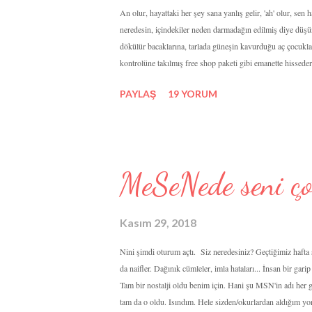
An olur, hayattaki her şey sana yanlış gelir, 'ah' olur, sen
neredesin, içindekiler neden darmadağın edilmiş diye düş
dökülür bacaklarına, tarlada güneşin kavurduğu aç çocukl
kontrolüne takılmış free shop paketi gibi emanette hisseder
ayık şişeler gibi yalnız ve konu mankenisin. Derken, yanlı
PAYLAŞ
19 YORUM
yerlerde koza bırakan kelebeğin kanatlarına mandal taktıkça
üzerinde yeşermiş mikro orman gibidir hayatta kapladığın ye
MeSeNede seni ç
Kasım 29, 2018
Nini şimdi oturum açtı. Siz neredesiniz? Geçtiğimiz hafta 
da naifler. Dağınık cümleler, imla hataları... İnsan bir ga
Tam bir nostalji oldu benim için. Hani şu MSN'in adı her ge
tam da o oldu. Isındım. Hele sizden/okurlardan aldığım y