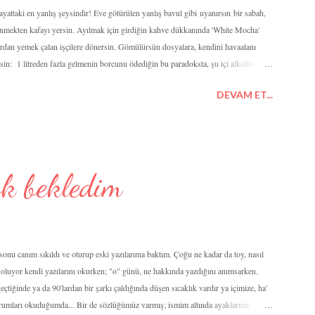
 hayattaki en yanlış şeysindir! Eve götürülen yanlış bavul gibi uyanırsın bir sabah,
ünmekten kafayı yersin. Ayılmak için girdiğin kahve dükkanında 'White Mocha'
ardan yemek çalan işçilere dönersin. Gömülürsün dosyalara, kendini havaalanı
sin: 1 litreden fazla gelmenin borcunu ödediğin bu paradoksta, şu içi alkollü dışı
ş yankesici soyar seni, çünkü sürekli yanlış zamanda yanlış yerdesindir. Bir
DEVAM ET...
, kendi yankesicinin yevmiyesini ötekileştirdiğine parsellersin. Özetle, salça
rin; ayrıca yükselenin bile hesapta yanlış, zaten sandığın gibi 'baykuş' burcu bi...
ok bekledim
sonu canım sıkıldı ve oturup eski yazılarıma baktım. Çoğu ne kadar da toy, nasıl
rip oluyor kendi yazılarını okurken; "o" günü, ne hakkında yazdığını anımsarken.
çtiğinde ya da 90'lardan bir şarkı çaldığında düşen sıcaklık vardır ya içimize, ha'
orumları okuduğumda... Bir de sözlüğümüz varmış; ismim altında ayaklarımı