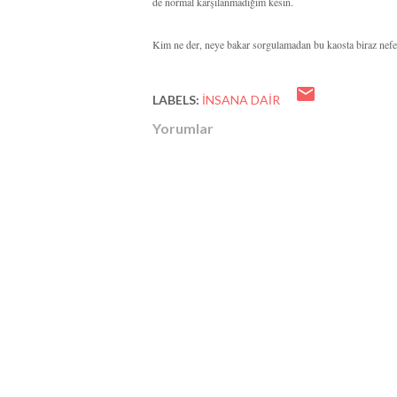
de normal karşılanmadığım kesin.
Kim ne der, neye bakar sorgulamadan bu kaosta biraz nefes
LABELS:
INSANA DAIR
Yorumlar