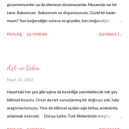
güvenmeyenler ya da izlemeye doyamayanlar. Masamda var bir
tane. Bakıyorum. Bakıyorum ve düşünüyorum, Güzel bir kadın
mıyım? Sen beğendiğin sürece mi güzelim, ben beğendiğim
sürece mi kadın? Aynada gördüğüm, yanaklarına şeftali tonu allık
PAYLAŞ
16 YORUM
DEVAM ET...
fırçasının dokunduğu kadın mı güzel, yoksa yüzünden su taneleri
dökülürken güne erkenden merhaba diyen şiş gözler mi? Güzel
olan yüzüm, vücudum, tenim mi yoksa derimin altında koşturan
hücreler mi? Güzel olan kan akışımın ideal seviyesi mi yoksa tüm
Aşk ve Bilim
bu somut olmayan erdemlerim mi? Peki ya kokum... Kokum beni
güzel kılar mı? Söylesene, Güzel miyim ben? Oysa, çok fazla
Mart 23, 2012
düşünmemek gerek bazen. Güzellik, ne kadar da göreceli.
Hayattaki her şey gibi aşkta da kesinliğe yatırılabilecek tek şey
Güzellik, ne kadar da çelişkili. Güzelliğim... Ne kadar da sana bağlı.
bilimsel boyutu. Onun da net sonuçlanmış bir doğrusu yok, hala
araştırma konusu. Yine de bilimsel açıdan aşkı birkaç anekdotla
anlatmak istersek: Dünya tatlısı Türk filmlerimizin meşhur
hastalığını hepimiz biliriz; Karasevda. Genç aşık çok hastadır ve