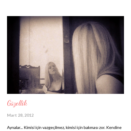
hastalık olan Epilepsi'nin bile önüne geçiyor... Yüz Körlüğü
(Prosopagnosia) Bu rahatsızlığın kurbanı olan bir insan
(prosopagnostik), en yakını olan kişilerin bile yüzlerini
tanıyamamaya başlıyor... Hastalığının ilk evrelerinde
çevresindekilerin suratının sürekli değiştiğine şahit olan
prosopagnostik, yorgunluk ya da benzeri nedenlerden ötürü
sanrılar gördüğünü sanır. Zamanla artan ve neredeyse her yeni
karşılaşmada tanıdığı simalar yerine değişen suratları gören
hasta paniğe kapılır. Çünkü, öz annesinin b...
Güzellik
Mart 28, 2012
Aynalar... Kimisi için vazgeçilmez, kimisi için bakması zor. Kendine