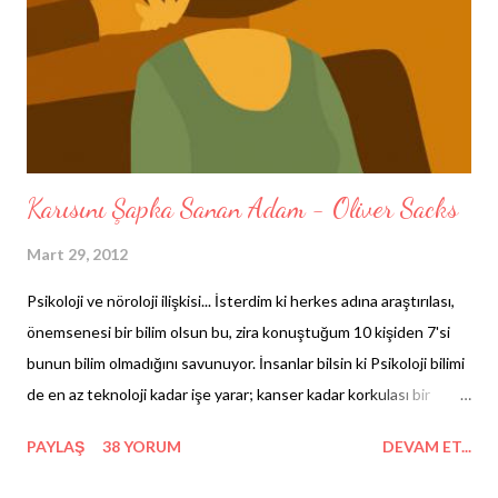
Karısını Şapka Sanan Adam - Oliver Sacks
Mart 29, 2012
Psikoloji ve nöroloji ilişkisi... İsterdim ki herkes adına araştırılası,
önemsenesi bir bilim olsun bu, zira konuştuğum 10 kişiden 7'si
bunun bilim olmadığını savunuyor. İnsanlar bilsin ki Psikoloji bilimi
de en az teknoloji kadar işe yarar; kanser kadar korkulası bir
kavram. Her geçen gün bir parçasını daha sindirdiğim bu alanda,
PAYLAŞ
38 YORUM
DEVAM ET...
şimdi size nörolojik bir rahatsızlıktan bahsetmek istiyorum. Peşin
not: Öyle zor, öyle katlanılması güç bir durum ki, en korktuğum