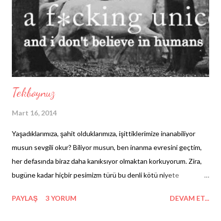
Tekboynuz
Mart 16, 2014
Yaşadıklarımıza, şahit olduklarımıza, işittiklerimize inanabiliyor
musun sevgili okur? Biliyor musun, ben inanma evresini geçtim,
her defasında biraz daha kanıksıyor olmaktan korkuyorum. Zira,
bugüne kadar hiçbir pesimizm türü bu denli kötü niyete
bulaşmamıştı. Ve hiçbir hata tüm bunları olağan kabul etmek
PAYLAŞ
3 YORUM
DEVAM ET...
kadar tehlikeli olmamıştı. Keşke okumakla kalmasan ve desen
şimdi bana, " bak bu ilk değil, evveli gibi bu da geçip gidecek..."